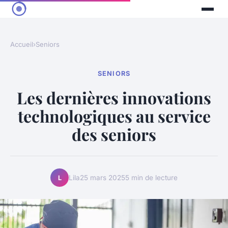
Accueil
›
Seniors
SENIORS
Les dernières innovations
technologiques au service
des seniors
Lila
25 mars 2025
5 min de lecture
L