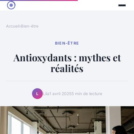
Accueil
›
Bien-être
BIEN-ÊTRE
Antioxydants : mythes et
réalités
Lila
1 avril 2025
5 min de lecture
L