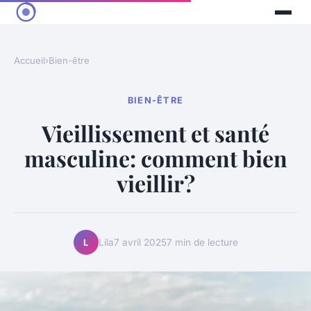
Accueil
›
Bien-être
BIEN-ÊTRE
Vieillissement et santé
masculine: comment bien
vieillir?
Lila
7 avril 2025
7 min de lecture
L