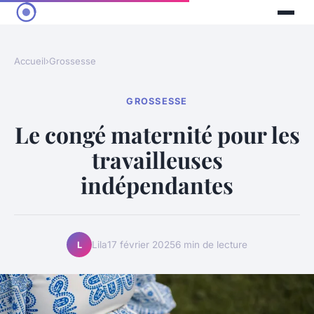
Accueil
›
Grossesse
GROSSESSE
Le congé maternité pour les
travailleuses
indépendantes
Lila
17 février 2025
6 min de lecture
L