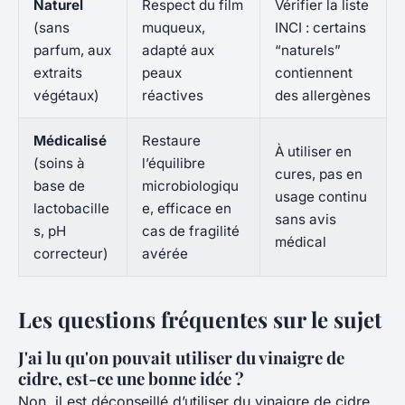
Naturel
Respect du film
Vérifier la liste
(sans
muqueux,
INCI : certains
parfum, aux
adapté aux
“naturels”
extraits
peaux
contiennent
végétaux)
réactives
des allergènes
Médicalisé
Restaure
À utiliser en
(soins à
l’équilibre
cures, pas en
base de
microbiologiqu
usage continu
lactobacille
e, efficace en
sans avis
s, pH
cas de fragilité
médical
correcteur)
avérée
Les questions fréquentes sur le sujet
J'ai lu qu'on pouvait utiliser du vinaigre de
cidre, est-ce une bonne idée ?
Non, il est déconseillé d’utiliser du vinaigre de cidre