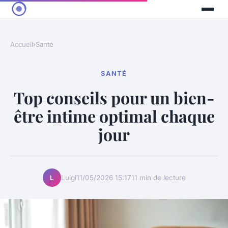
Accueil
›
Santé
SANTÉ
Top conseils pour un bien-
être intime optimal chaque
jour
Luigi
11/05/2026 15:17
11 min de lecture
L